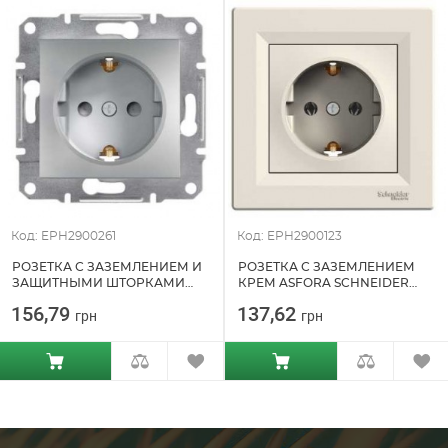
Код: EPH2900261
Код: EPH2900123
РОЗЕТКА С ЗАЗЕМЛЕНИЕМ И
РОЗЕТКА С ЗАЗЕМЛЕНИЕМ
ЗАЩИТНЫМИ ШТОРКАМИ
КРЕМ ASFORA SCHNEIDER
АЛЮМИНИЙ ASFORA
ELECTRIC (EPH2900123)
156,79
137,62
грн
грн
SCHNEIDER ELECTRIC
(EPH2900261)