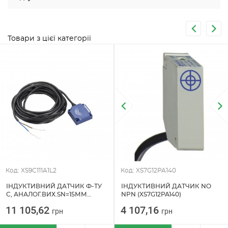
Товари з цієї категорії
Код: XS9C111A1L2
Код: XS7G12PA140
ІНДУКТИВНИЙ ДАТЧИК Ф-ТУ
ІНДУКТИВНИЙ ДАТЧИК NO
C, АНАЛОГ.ВИХ.SN=15ММ
NPN (XS7G12PA140)
(XS9C111A1L2)
11 105,62
4 107,16
грн
грн