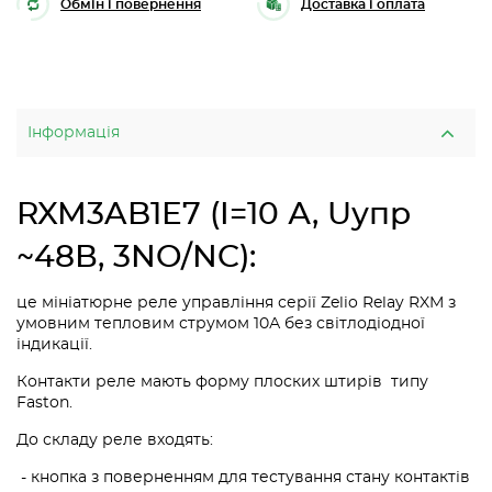
Обмін і повернення
Доставка і оплата
Інформація
RXM3AB1E7 (I=10 А, Uупр
~48В, 3NO/NC):
це мініатюрне реле управління серії Zelio Relay RXM з
умовним тепловим струмом 10А без світлодіодної
індикації.
Контакти реле мають форму плоских штирів типу
Faston.
До складу реле входять:
- кнопка з поверненням для тестування стану контактів