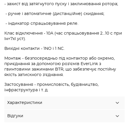
- захист від затягнутого пуску і заклинювання ротора;
- ручне і автоматичне (дистанційне) скидання;
- індикатор спрацьовування реле.
Клас відключення - 10А (час спрацьовування 2...10 с при
Iн=7хI уст).
Вихідні контакти - 1NO і 1 NC.
Монтаж - безпосередньо під контактор або окремо,
приєднання за допомогою роз'ємів EverLink з
гвинтовими зажимами BTR, що забезпечує постійну
якість затискного з'єднання.
Застосування - промисловість, будівництво,
інфраструктура і т. д.
Характеристики
Відгуки