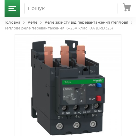
Головна
Реле
Реле захисту від перевантаження (тепловi)
Теплове реле перевантаження 16-25A клас 10A (LRD325)