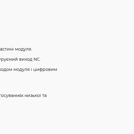
астині модуля.
гуруємий виход NС.
виходом модуля і цифровим
осуваннях низької та