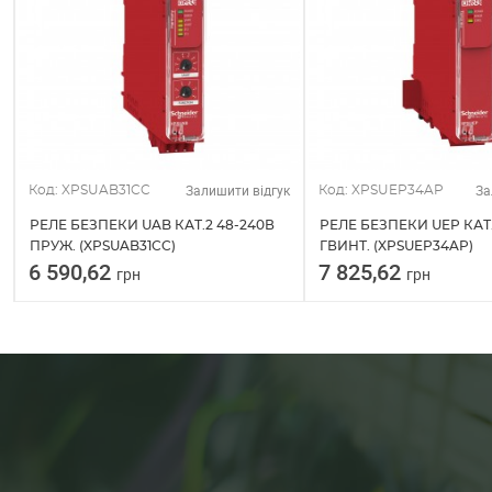
Залишити відгук
За
Код: XPSUAB31CC
Код: XPSUEP34AP
РЕЛЕ БЕЗПЕКИ UAB КАТ.2 48-240В
РЕЛЕ БЕЗПЕКИ UEP КАТ.
ПРУЖ. (XPSUAB31CC)
ГВИНТ. (XPSUEP34AP)
6 590,62
7 825,62
грн
грн