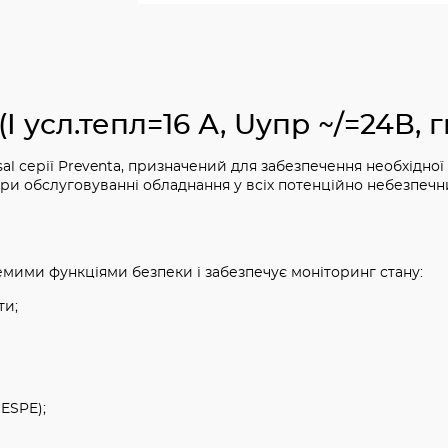
 усл.тепл=16 А, Uупр ~/=24В, г
al серії Preventa, призначений для забезпечення необхідної
ри обслуговуванні обладнання у всіх потенційно небезпечни
емими функціями безпеки і забезпечує моніторинг стану:
ти;
(ESPE);