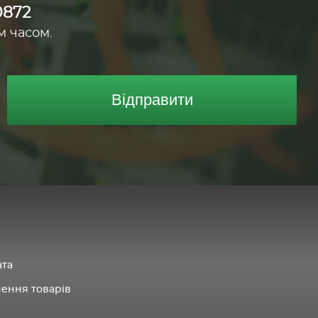
0872
м часом.
Відправити
ата
нення товарів