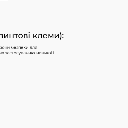
винтові клеми):
 зони безпеки для
х застосуваннях низької і