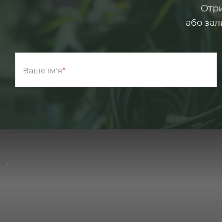
Отри
або зал
Ваше ім'я