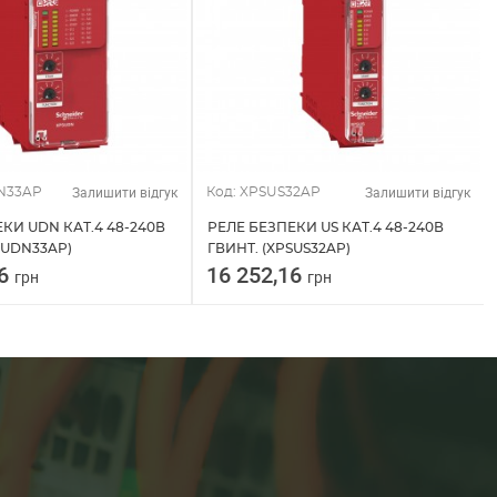
Залишити відгук
Залишити відгук
N33AP
Код: XPSUS32AP
КИ UDN КАТ.4 48-240В
РЕЛЕ БЕЗПЕКИ US КАТ.4 48-240В
SUDN33AP)
ГВИНТ. (XPSUS32AP)
36
16 252,16
грн
грн