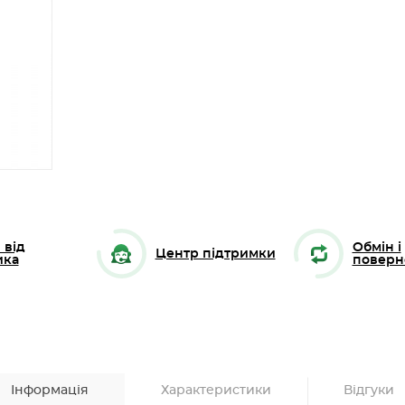
 від
Обмін і
Центр підтримки
ика
поверн
Інформація
Характеристики
Відгуки