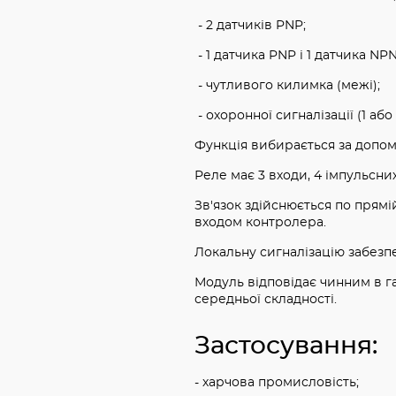
- 2 датчиків PNP;
- 1 датчика PNP і 1 датчика NPN
- чутливого килимка (межі);
- охоронної сигналізації (1 або
Функція вибирається за допом
Реле має 3 входи, 4 імпульсни
Зв'язок здійснюється по прям
входом контролера.
Локальну сигналізацію забезпе
Модуль відповідає чинним в га
середньої складності.
Застосування:
- харчова промисловість;