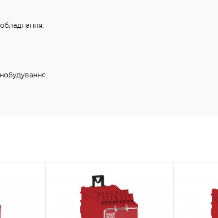
обладнання;
нобудування.