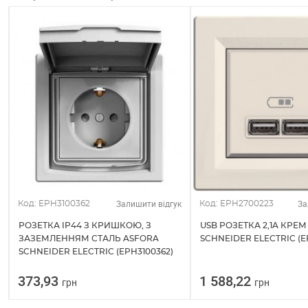
Залишити відгук
За
Код: EPH3100362
Код: EPH2700223
РОЗЕТКА IP44 З КРИШКОЮ, З
USB РОЗЕТКА 2,1A КРЕ
ЗАЗЕМЛЕННЯМ СТАЛЬ ASFORA
SCHNEIDER ELECTRIC (E
SCHNEIDER ELECTRIC (EPH3100362)
373,93
1 588,22
грн
грн