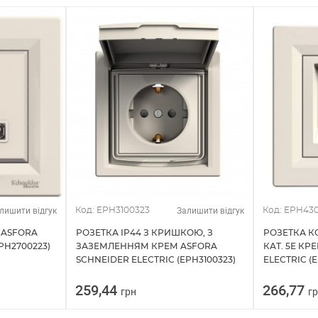
лишити відгук
Залишити відгук
Код: EPH3100323
Код: EPH430
М ASFORA
РОЗЕТКА IP44 З КРИШКОЮ, З
РОЗЕТКА К
PH2700223)
ЗАЗЕМЛЕННЯМ КРЕМ ASFORA
КАТ. 5Е КР
SCHNEIDER ELECTRIC (EPH3100323)
ELECTRIC (
259,44
266,77
грн
г