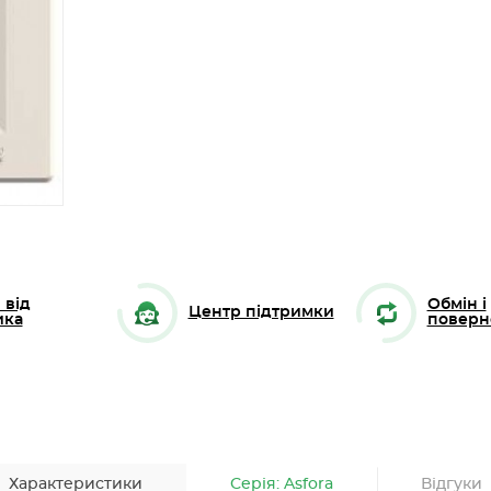
 від
Обмін і
Центр підтримки
ика
поверн
Характеристики
Серія: Asfora
Відгуки