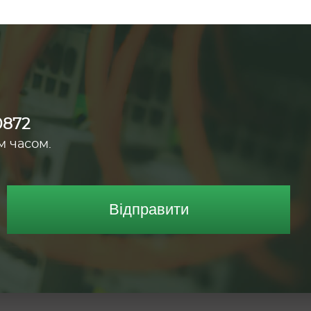
0872
м часом.
Відправити