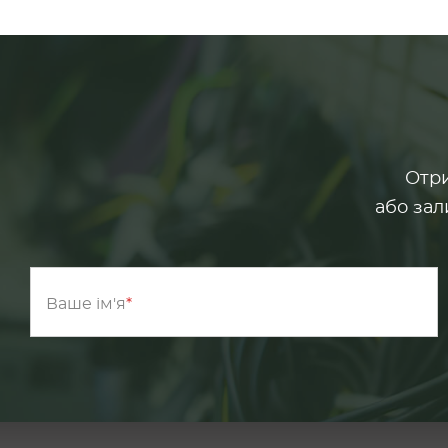
Отри
або зал
Ваше ім'я