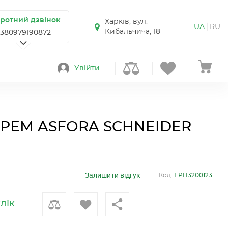
ротний дзвінок
Харків, вул.
UA
RU
Кибальчича, 18
+380979190872
Увійти
КРЕМ ASFORA SCHNEIDER
Залишити відгук
Код:
EPH3200123
клік