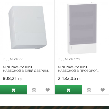
Код: MIP12106
Код: MIP12312S
MINI PRAGMA ЩИТ
MINI PRAGMA ЩИТ
НАВЕСНОЙ З БІЛІЙ ДВЕРИМА
НАВЕСНОЙ З ПРОЗОРОЇ
SCHNEIDER ELECTRIC
ДВЕРИМА SCHNEIDER
808,21
2 133,05
грн
грн
(MIP12106)
ELECTRIC (MIP12312S)