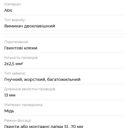
Матеріал:
Abs
Тип виробу:
Вимикач двоклавішний
Підключення:
Гвинтові клеми
Кількість проводів:
2х2,5 мм²
Тип кабелю:
Гнучкий, жорсткий, багатожильний
Довжина зачистки проводів:
13 мм
Матеріал провідника:
Мідь
Режим фіксації:
Гвинти або монтажні лапки 51…70 мм