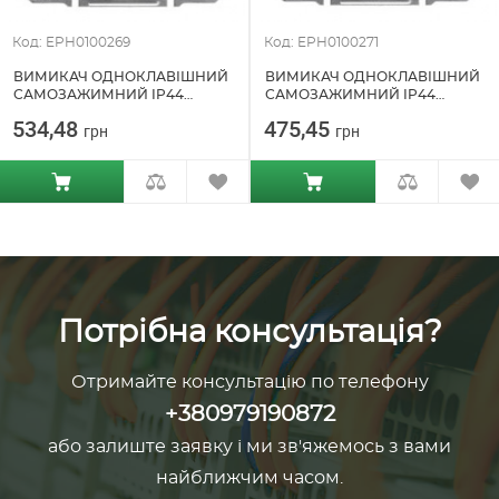
Код: EPH0100269
Код: EPH0100271
ВИМИКАЧ ОДНОКЛАВІШНИЙ
ВИМИКАЧ ОДНОКЛАВІШНИЙ
САМОЗАЖИМНИЙ IP44
САМОЗАЖИМНИЙ IP44
БРОНЗА SCHNEIDER ELECTRIC
АНТРАЦИТ SCHNEIDER
534,48
475,45
грн
грн
ASFORA (EPH0100269)
ELECTRIC ASFORA
(EPH0100271)
Потрібна консультація?
Отримайте консультацію по телефону
+380979190872
або залиште заявку і ми зв'яжемось з вами
найближчим часом.