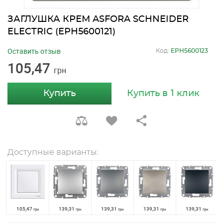
ЗАГЛУШКА КРЕМ ASFORA SCHNEIDER
ELECTRIC (EPH5600121)
Оставить отзыв
Код:
EPH5600123
105,47
грн
Купить
Купить в 1 клик
Доступные варианты:
105,47
139,31
139,31
139,31
139,31
грн
грн
грн
грн
грн