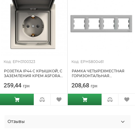
Код: EPH3100323
Код: EPH5800461
РОЗЕТКА IP44 С КРЫШКОЙ, С
РАМКА ЧЕТЫРЕХМЕСТНАЯ
ЗАЗЕМЛЕНИЯ КРЕМ ASFORA
ГОРИЗОНТАЛЬНАЯ
SCHNEIDER ELECTRIC
АЛЮМИНИЙ ASFORA
259,44
208,68
грн
грн
(EPH3100323)
SCHNEIDER ELECTRIC
(EPH5800461)
Отзывы