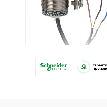
Гаранти
произв