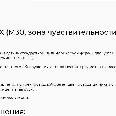
 (М30, зона чувствительности
ий датчик стандартной цилиндрической формы для цепей 
ие 10...36 В DC).
контактного обнаружения металлических предметов на расс
вляется по трехпроводной схеме (два провода датчика ис
 идёт на нагрузку).
ких замыканий.
нения: