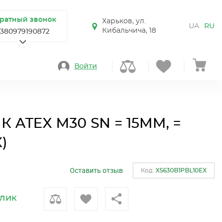
ратный звонок
Харьков, ул.
UA
RU
Кибальчича, 18
+380979190872
Войти
ATEX M30 SN = 15ММ, =
)
Оставить отзыв
Код:
XS630B1PBL10EX
клик