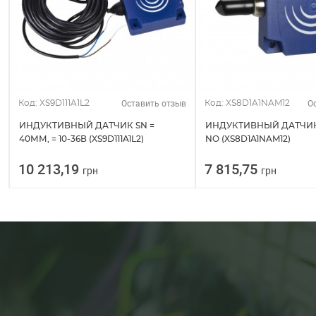
Оставить отзыв
О
Код: XS9D111A1L2
Код: XS8D1A1NAM12
ИНДУКТИВНЫЙ ДАТЧИК SN =
ИНДУКТИВНЫЙ ДАТЧИК
40ММ, = 10-36В (XS9D111A1L2)
NO (XS8D1A1NAM12)
10 213,19
7 815,75
грн
грн