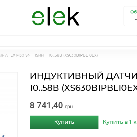
Об
к ATEX M30 SN = 15мм, = 10..58В (XS630B1PBL10EX)
ИНДУКТИВНЫЙ ДАТЧИК 
10..58В (XS630B1PBL10EX
8 741,40
грн
Купить
Купить в 1 