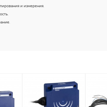
лирования и измерения.
ость.
вание.