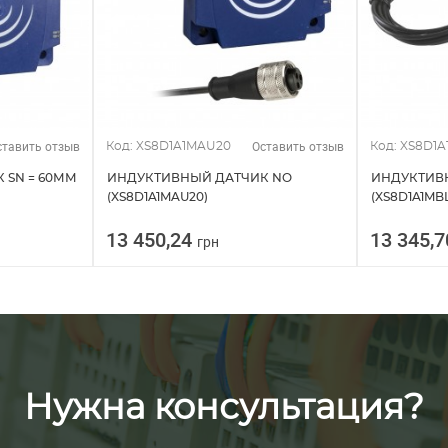
ставить отзыв
Оставить отзыв
Код: XS8D1A1MAU20
Код: XS8D1
 SN = 60ММ
ИНДУКТИВНЫЙ ДАТЧИК NO
ИНДУКТИВ
(XS8D1A1MAU20)
(XS8D1A1MBL
13 450,24
13 345,
грн
Нужна консультация?