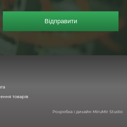
Відправити
ата
нення товарів
Розробка і дизайн MiruMir Studio