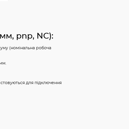
мм, pnp, NC):
руму (номінальна робоча
мм.
истовуються для підключення