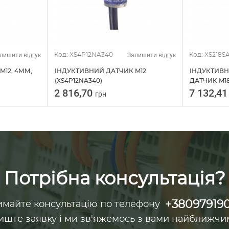
лишити відгук
Залишити відгук
Код: XS4P12NA340
Код: XS218S
M12, 4ММ,
ІНДУКТИВНИЙ ДАТЧИК M12
ІНДУКТИВ
(XS4P12NA340)
ДАТЧИК M18
2 816,70
7 132,4
грн
Потрібна консультація?
+38097919
майте консультацію по телефону
иште заявку і ми зв'яжемось з вами найближчи