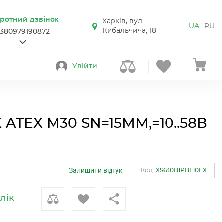
ротний дзвінок
Харків, вул.
UA
RU
Кибальчича, 18
+380979190872
Увійти
TEX M30 SN=15ММ,=10..58В
Залишити відгук
Код:
XS630B1PBL10EX
клік