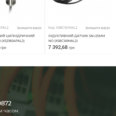
Залишити відгук
Залишити відгук
APAL2
Код: XS8C1A1MAL2
НИЙ ЦИЛІНДРИЧНИЙ
ІНДУКТИВНИЙ ДАТЧИК SN=25ММ
 (XS218SAPAL2)
NO (XS8C1A1MAL2)
1
7 392,68
грн
грн
0872
м часом.