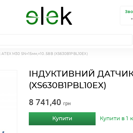
Зво
 ATEX M30 SN=15мм,=10..58В (XS630B1PBL10EX)
ІНДУКТИВНИЙ ДАТЧИК A
(XS630B1PBL10EX)
8 741,40
грн
Купити
Купити в 1 