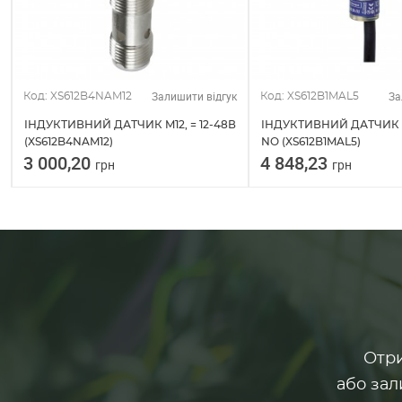
Залишити відгук
За
Код: XS612B4NAM12
Код: XS612B1MAL5
ІНДУКТИВНИЙ ДАТЧИК M12, = 12-48В
ІНДУКТИВНИЙ ДАТЧИК 
(XS612B4NAM12)
NO (XS612B1MAL5)
3 000,20
4 848,23
грн
грн
Отри
або зал