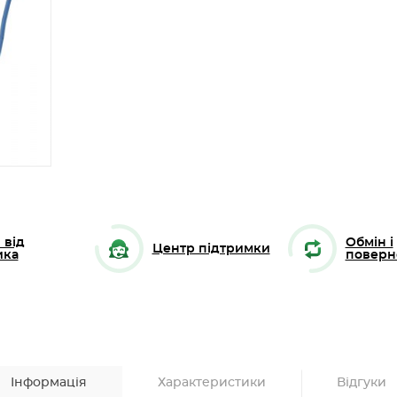
 від
Обмін і
Центр підтримки
ика
поверн
Інформація
Характеристики
Відгуки