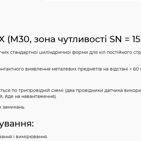
(М30, зона чутливості SN = 15
чик стандартної циліндричної форми для кіл постійного ст
нтактного виявлення металевих предметів на відстані < 60 
ться по трипровідній схемі (два провідники датчика викор
й, йде на навантаження).
х замикань.
ування:
ання і вимірювання.