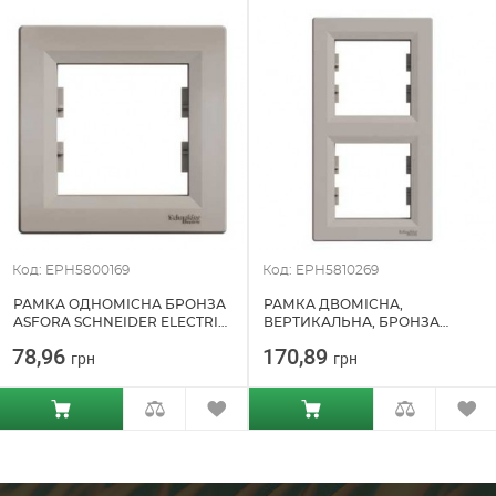
Код: EPH5800169
Код: EPH5810269
РАМКА ОДНОМІСНА БРОНЗА
РАМКА ДВОМІСНА,
ASFORA SCHNEIDER ELECTRIC
ВЕРТИКАЛЬНА, БРОНЗА
(EPH5800169)
ASFORA SCHNEIDER ELECTRIC
78,96
170,89
грн
грн
(EPH5810269)