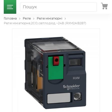
Головна
Реле
Реле мініатюрні
Реле мініатюрне,2CO,світлодіод,~24В (RXM2AB2B7)