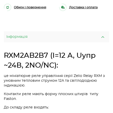
Обмін і повернення
Доставка і оплата
Інформація
RXM2AB2B7 (I=12 А, Uупр
~24В, 2NO/NC):
це мініатюрне реле управління серії Zelio Relay RXM з
умовним тепловим струмом 12А та світлодіодною
індикацією.
Контакти реле мають форму плоских штирів типу
Faston.
До складу реле входять: