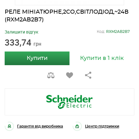
РЕЛЕ МІНІАТЮРНЕ,2CO,СВІТЛОДІОД,~24В
(RXM2AB2B7)
Залишити відгук
Код:
RXM2AB2B7
333,74
грн
Купити
Купити в 1 клік
Гарантія від виробника
Центр підтримки