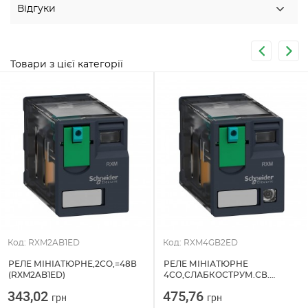
Відгуки
Товари з цієї категорії
Код: RXM2AB1ED
Код: RXM4GB2ED
РЕЛЕ МІНІАТЮРНЕ,2CO,=48В
РЕЛЕ МІНІАТЮРНЕ
(RXM2AB1ED)
4CO,СЛАБКОСТРУМ.СВ.
ДІОД,=48В (RXM4GB2ED)
343,02
475,76
грн
грн