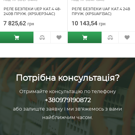
РЕЛЕ БЕЗПЕКИ UEP КАТ.4 48-
РЕЛЕ БЕЗПЕКИ UAF КАТ.4 24В
240В ПРУЖ. (XPSUEP34AC)
ПРУЖ. (XPSUAF13AC)
7 825,62
10 143,54
грн
грн
Потрібна консультація?
Отримайте консультацію по телефону
+380979190872
або залиште заявку і ми зв'яжемось з вами
найближчим часом.