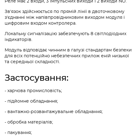
Реле має 2 входи, 3 імпульсних виходи і 2 виходи NO.
Зв'язок здійснюється по прямій лінії в двоточковому
з'єднанні між напівпровідниковим виходом модуля і
цифровим входом контролера.
Локальну сигналізацію забезпечують 8 світлодіодних
індикаторів.
Модуль відповідає чинним в галузі стандартам безпеки
для всіх потенційно небезпечних прилож еній низької
та середньої складності.
Застосування:
- харчова промисловість;
- підйомне обладнання;
- вантажно-розвантажувальне обладнання;
- обробка матеріалів;
- пакування;