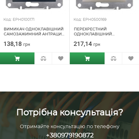
Код: EPH0100171
Код: EPH0500169
ВИМИКАЧ ОДНОКЛАВІШНИЙ
ПЕРЕХРЕСТНИЙ
САМОЗАЖИМНИЙ АНТРАЦИТ
ОДНОКЛАВІШНИЙ
SCHNEIDER ELECTRIC ASFORA
САМОЗАЖИМНИЙ БРОНЗА
138,18
217,14
грн
грн
(EPH0100171)
ASFORA SCHNEIDER ELECTRIC
(EPH0500169)
Потрібна консультація?
Отримайте консультацію по телефону
+380979190872