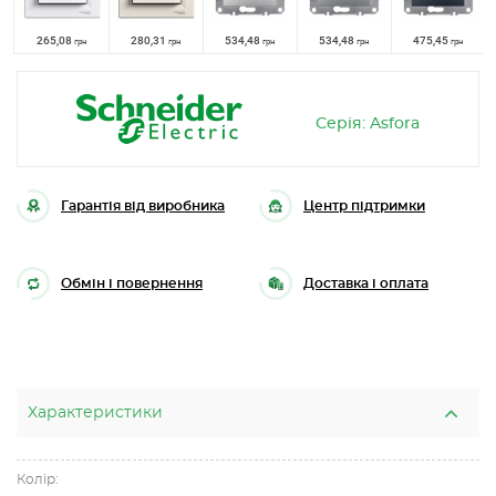
265,08
280,31
534,48
534,48
475,45
грн
грн
грн
грн
грн
Серія: Asfora
Гарантія від виробника
Центр підтримки
Обмін і повернення
Доставка і оплата
Характеристики
Колір: