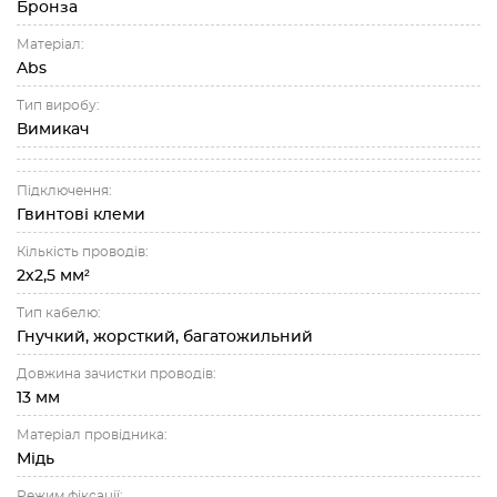
Бронза
Матеріал:
Abs
Тип виробу:
Вимикач
Підключення:
Гвинтові клеми
Кількість проводів:
2х2,5 мм²
Тип кабелю:
Гнучкий, жорсткий, багатожильний
Довжина зачистки проводів:
13 мм
Матеріал провідника:
Мідь
Режим фіксації: