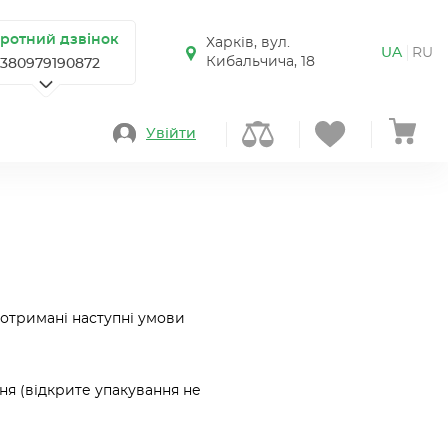
ротний дзвінок
Харків, вул.
UA
RU
Кибальчича, 18
+380979190872
Увійти
дотримані наступні умови
ня (відкрите упакування не