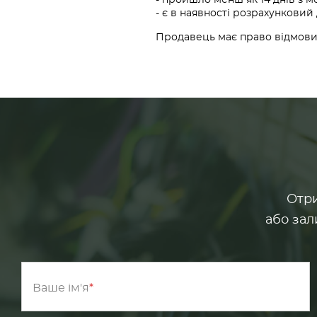
- пройшло менш як 14 днів з 
- є в наявності розрахунковий
Продавець має право відмовит
Отри
або зал
Ваше ім'я