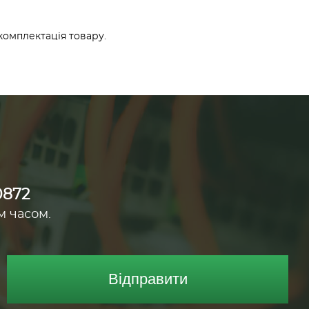
омплектація товару.
0872
м часом.
Відправити