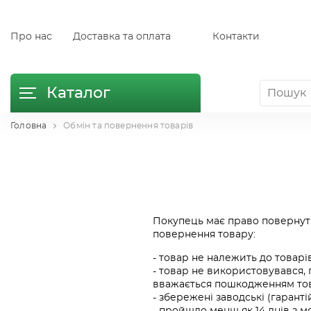
Про нас
Доставка та оплата
Контакти
Каталог
Головна
Обмін та повернення товарів
Покупець має право повернути
повернення товару:
- товар не належить до товарів
- товар не використовувався, 
вважається пошкодженням тов
- збережені заводські (гарант