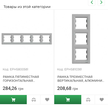
Товары из этой категории
Код: EPH5800561
Код: EPH5810361
РАМКА ПЯТИМЕСТНАЯ
РАМКА ТРЕХМЕСТНАЯ
ГОРИЗОНТАЛЬНАЯ
ВЕРТИКАЛЬНАЯ, АЛЮМИНИЙ
АЛЮМИНИЙ ASFORA
ASFORA SCHNEIDER ELECTRIC
284,26
208,68
грн
грн
SCHNEIDER ELECTRIC
(EPH5810361)
(EPH5800561)