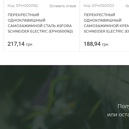
Оставить отзыв
О
Код: EPH0500162
Код: EPH0500123
ПЕРЕКРЕСТНЫЙ
ПЕРЕКРЕСТНЫЙ
ОДНОКЛАВИШНЫЙ
ОДНОКЛАВИШНЫЙ
САМОЗАЖИМНОЙ СТАЛЬ ASFORA
САМОЗАЖИМНОЙ КРЕМ
SCHNEIDER ELECTRIC (EPH0500162)
SCHNEIDER ELECTRIC (E
217,14
188,94
грн
грн
Пол
или ост