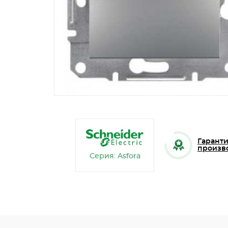
Гаранти
произв
Серия: Asfora