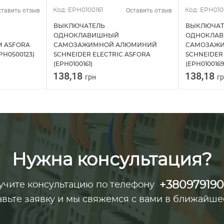
ставить отзыв
Оставить отзыв
Код: EPH0100161
Код: EPH010
ВЫКЛЮЧАТЕЛЬ
ВЫКЛЮЧАТ
ОДНОКЛАВИШНЫЙ
ОДНОКЛА
 ASFORA
САМОЗАЖИМНОЙ АЛЮМИНИЙ
САМОЗАЖИ
PH0500123)
SCHNEIDER ELECTRIC ASFORA
SCHNEIDER
(EPH0100161)
(EPH0100169
138,18
138,18
грн
г
Нужна консультация?
+38097919
учите консультацию по телефону
авьте заявку и мы свяжемся с вами в ближайше