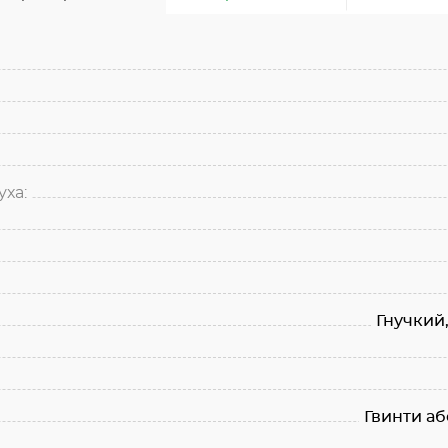
ха:
Гнучкий
Гвинти аб