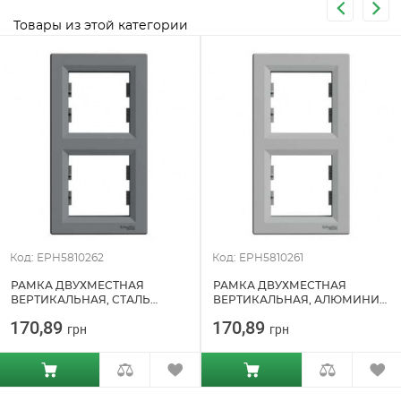
Товары из этой категории
Код: EPH5810262
Код: EPH5810261
РАМКА ДВУХМЕСТНАЯ
РАМКА ДВУХМЕСТНАЯ
ВЕРТИКАЛЬНАЯ, СТАЛЬ
ВЕРТИКАЛЬНАЯ, АЛЮМИНИЙ
ASFORA SCHNEIDER ELECTRIC
ASFORA SCHNEIDER ELECTRIC
170,89
170,89
грн
грн
(EPH5810262)
(EPH5810261)