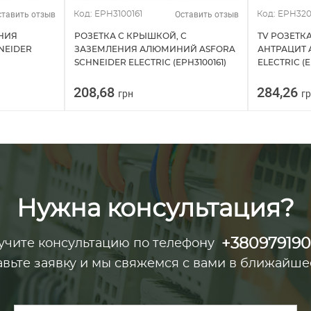
ставить отзыв
Оставить отзыв
Код: EPH3100161
Код: EPH320
ЕНИЯ
РОЗЕТКА С КРЫШКОЙ, С
TV РОЗЕТК
NEIDER
ЗАЗЕМЛЕНИЯ АЛЮМИНИЙ ASFORA
АНТРАЦИТ 
SCHNEIDER ELECTRIC (EPH3100161)
ELECTRIC (E
208,68
284,26
грн
г
Нужна консультация?
+38097919
учите консультацию по телефону
авьте заявку и мы свяжемся с вами в ближайше