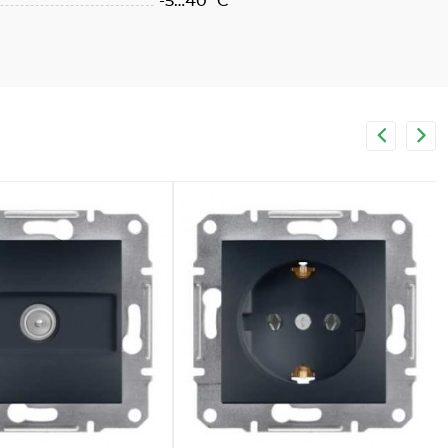
-5…40 °C