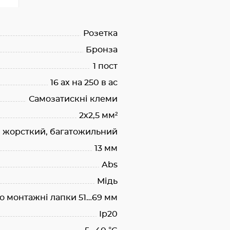
Розетка
Бронза
1 пост
16 ах на 250 в ас
Самозатискні клеми
2х2,5 мм²
, жорсткий, багатожильний
13 мм
Abs
Мідь
о монтажні лапки 51…69 мм
Ip20