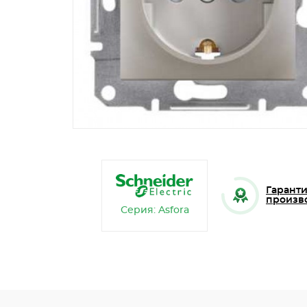
Гаранти
произв
Серия: Asfora