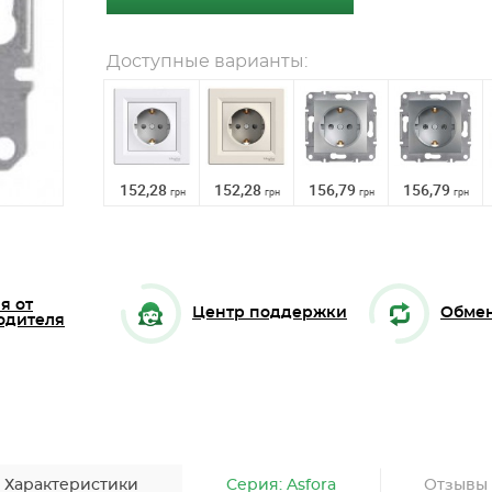
Доступные варианты:
152,28
152,28
156,79
156,79
грн
грн
грн
грн
я от
Центр поддержки
Обмен
одителя
Характеристики
Серия: Asfora
Отзывы