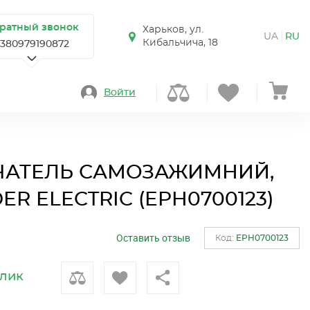
ратный звонок
Харьков, ул.
UA
RU
Кибальчича, 18
+380979190872
Войти
АТЕЛЬ САМОЗАЖИМНИЙ,
R ELECTRIC (EPH0700123)
Оставить отзыв
Код:
EPH0700123
клик