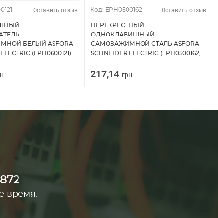
Оставить отзыв
Оставить отзыв
0121
Код: EPH0500162
ИШНЫЙ
ПЕРЕКРЕСТНЫЙ
АТЕЛЬ
ОДНОКЛАВИШНЫЙ
МНОЙ БЕЛЫЙ ASFORA
САМОЗАЖИМНОЙ СТАЛЬ ASFORA
ELECTRIC (EPH0600121)
SCHNEIDER ELECTRIC (EPH0500162)
217,14
рн
грн
0872
е время.