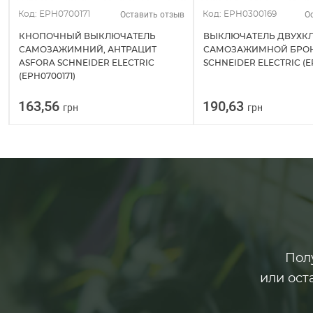
Оставить отзыв
О
Код: EPH0700171
Код: EPH0300169
КНОПОЧНЫЙ ВЫКЛЮЧАТЕЛЬ
ВЫКЛЮЧАТЕЛЬ ДВУХ
САМОЗАЖИМНИЙ, АНТРАЦИТ
САМОЗАЖИМНОЙ БРОН
ASFORA SCHNEIDER ELECTRIC
SCHNEIDER ELECTRIC (E
(EPH0700171)
163,56
190,63
грн
грн
Пол
или ост