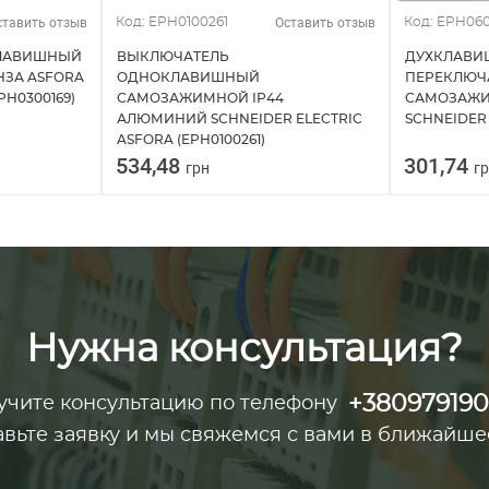
ставить отзыв
Оставить отзыв
Код: EPH0100261
Код: EPH060
КЛАВИШНЫЙ
ВЫКЛЮЧАТЕЛЬ
ДУХКЛАВ
ЗА ASFORA
ОДНОКЛАВИШНЫЙ
ПЕРЕКЛЮЧ
PH0300169)
САМОЗАЖИМНОЙ ІР44
САМОЗАЖИ
АЛЮМИНИЙ SCHNEIDER ELECTRIC
SCHNEIDER 
ASFORA (EPH0100261)
534,48
301,74
грн
г
Нужна консультация?
+38097919
учите консультацию по телефону
авьте заявку и мы свяжемся с вами в ближайше