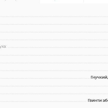
ха:
Гнучкий
Гвинти аб