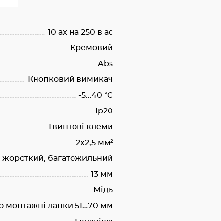
10 ах на 250 в ас
Кремовий
Abs
Кнопковий вимикач
-5…40 °C
Ip20
Гвинтові клеми
2х2,5 мм²
, жорсткий, багатожильний
13 мм
Мідь
о монтажні лапки 51…70 мм