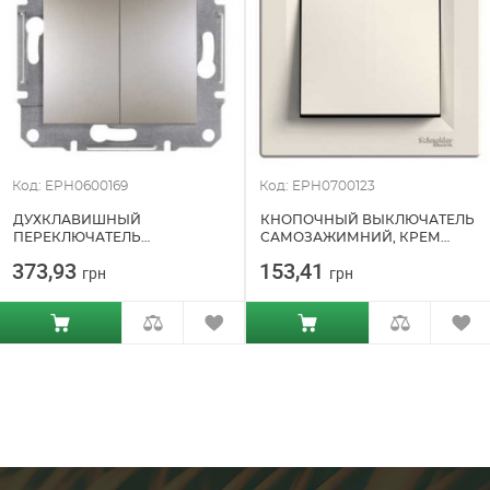
Код: EPH0600169
Код: EPH0700123
ДУХКЛАВИШНЫЙ
КНОПОЧНЫЙ ВЫКЛЮЧАТЕЛЬ
ПЕРЕКЛЮЧАТЕЛЬ
САМОЗАЖИМНИЙ, КРЕМ
САМОЗАЖИМНОЙ БРОНЗА
ASFORA SCHNEIDER ELECTRIC
373,93
153,41
грн
грн
ASFORA SCHNEIDER ELECTRIC
(EPH0700123)
(EPH0600169)