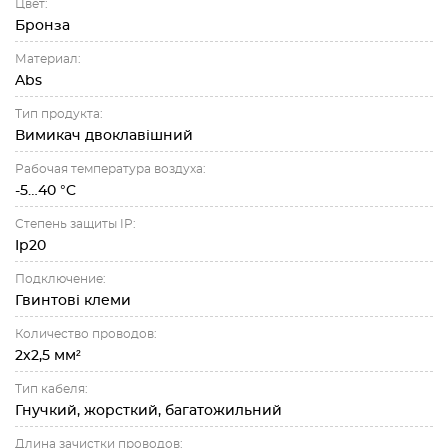
Цвет:
Бронза
Материал:
Abs
Тип продукта:
Вимикач двоклавішний
Рабочая температура воздуха:
-5…40 °C
Степень защиты IP:
Ip20
Подключение:
Гвинтові клеми
Количество проводов:
2х2,5 мм²
Тип кабеля:
Гнучкий, жорсткий, багатожильний
Длина зачистки проводов: