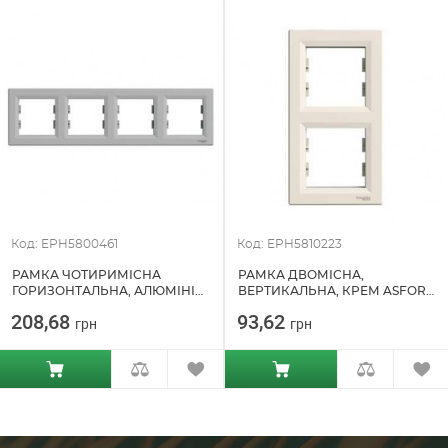
Код: EPH5800461
Код: EPH5810223
РАМКА ЧОТИРИМІСНА
РАМКА ДВОМІСНА,
ГОРИЗОНТАЛЬНА, АЛЮМІНІЙ
ВЕРТИКАЛЬНА, КРЕМ ASFORA
ASFORA SCHNEIDER ELECTRIC
SCHNEIDER ELECTRIC
208,68
93,62
грн
грн
(EPH5800461)
(EPH5810223)