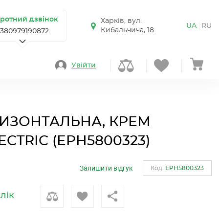
ротний дзвінок
Харків, вул.
UA
RU
Кибальчича, 18
+380979190872
Увійти
РИЗОНТАЛЬНА, КРЕМ
CTRIC (EPH5800323)
Залишити відгук
Код:
EPH5800323
клік