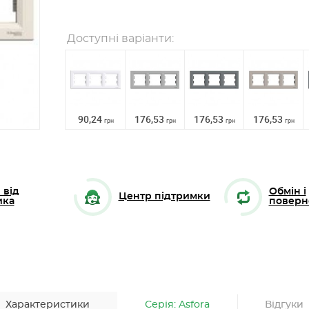
Доступні варіанти:
90,24
176,53
176,53
176,53
грн
грн
грн
грн
 від
Обмін і
Центр підтримки
ика
поверн
Характеристики
Серія: Asfora
Відгуки