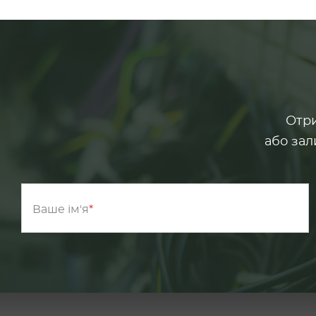
Отри
або зал
Ваше ім'я