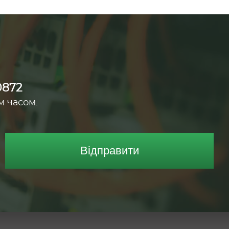
0872
м часом.
Відправити