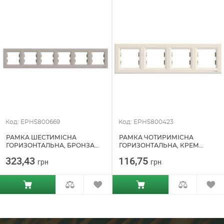
Код: EPH5800669
Код: EPH5800423
РАМКА ШЕСТИМІСНА
РАМКА ЧОТИРИМІСНА
ГОРИЗОНТАЛЬНА, БРОНЗА
ГОРИЗОНТАЛЬНА, КРЕМ
ASFORA SCHNEIDER ELECTRIC
ASFORA SCHNEIDER ELECTRIC
323,43
116,75
грн
грн
(EPH5800669)
(EPH5800423)