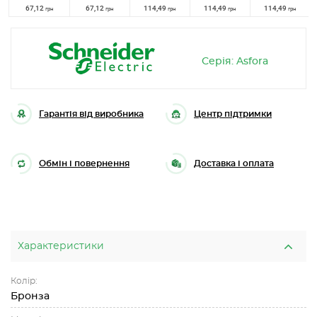
67,12
67,12
114,49
114,49
114,49
грн
грн
грн
грн
грн
Серія: Asfora
Гарантія від виробника
Центр підтримки
Обмін і повернення
Доставка і оплата
Характеристики
Колір:
Бронза